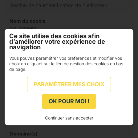
Gestion de l'authentification de l'utilisateur
Nom du cookie
okt_consent
Ce site utilise des cookies afin
d’améliorer votre expérience de
Domaine(s)
navigation
mon-site.fr
Vous pouvez paramétrer vos préférences et modifier vos
choix en cliquant sur le lien de gestion des cookies en bas
Finalité du cookie
de page.
1 an
PARAMÉTRER MES CHOIX
Durée de vie du cookie
Gestion du consentement de l'utilisateur
OK POUR MOI !
Nom du cookie
okt_language
Continuer sans accepter
Domaine(s)